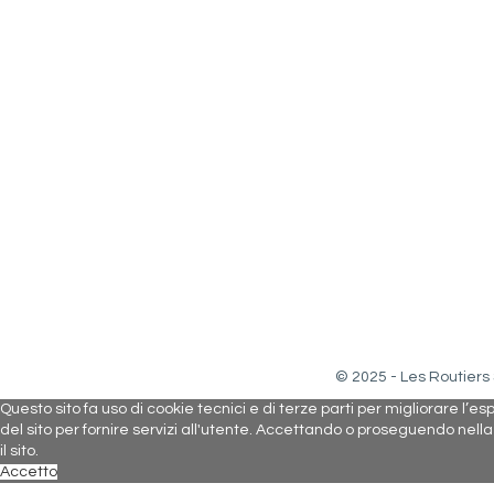
© 2025 - Les Routiers
Questo sito fa uso di cookie tecnici e di terze parti per migliorare l’e
del sito per fornire servizi all'utente. Accettando o proseguendo nell
il sito.
Accetto