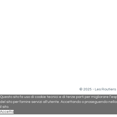
© 2025 - Les Routiers
Questo sito fa uso di cookie tecnici e di terze parti per migliorare l’e
del sito per fornire servizi all'utente. Accettando o proseguendo nell
il sito.
Accetto