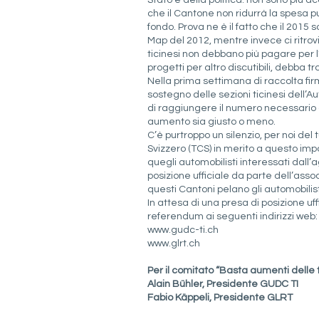
Stato e della politica: non sono più acc
che il Cantone non ridurrà la spesa pu
fondo. Prova ne è il fatto che il 201
Map del 2012, mentre invece ci ritrovi
ticinesi non debbano più pagare per l’
progetti per altro discutibili, debba t
Nella prima settimana di raccolta firm
sostegno delle sezioni ticinesi dell’A
di raggiungere il numero necessario 
aumento sia giusto o meno.
C’è purtroppo un silenzio, per noi del
Svizzero (TCS) in merito a questo impo
quegli automobilisti interessati dall’
posizione ufficiale da parte dell’asso
questi Cantoni pelano gli automobilist
In attesa di una presa di posizione uffic
referendum ai seguenti indirizzi web:
www.gudc-
ti.ch
www.glrt.ch
Per il comitato “Basta aumenti delle 
Alain Bühler, Presidente GUDC TI
Fabio Käppeli, Presidente GLRT