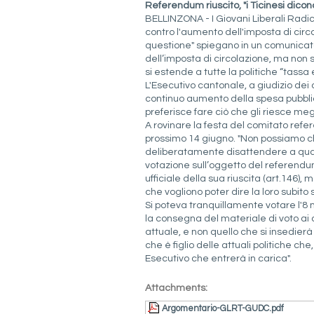
Referendum riuscito, "i Ticinesi dicon
BELLINZONA -
I Giovani Liberali Radi
contro l'aumento dell'imposta di circo
questione" spiegano in un comunicato
dell’imposta di circolazione, ma non s
si estende a tutte la politiche “tassa
L'Esecutivo cantonale, a giudizio dei 
continuo aumento della spesa pubblica,
preferisce fare ciò che gli riesce meg
A rovinare la festa del comitato refer
prossimo 14 giugno. "Non possiamo c
deliberatamente disattendere a quanto 
votazione sull’oggetto del referendum
ufficiale della sua riuscita (art.146), m
che vogliono poter dire la loro subito
Si poteva tranquillamente votare l'8
la consegna del materiale di voto ai c
attuale, e non quello che si insedierà
che è figlio delle attuali politiche 
Esecutivo che entrerà in carica".
Attachments:
Argomentario-GLRT-GUDC.pdf