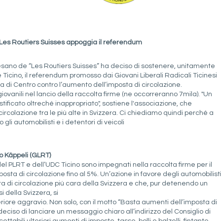
 Les Routiers Suisses appoggia il referendum
oesano de “Les Routiers Suisses” ha deciso di sostenere, unitamente
Ticino, il referendum promosso dai Giovani Liberali Radicali Ticinesi
 di Centro contro l’aumento dell’imposta di circolazione.
iovanili nel lancio della raccolta firme (ne occorreranno 7mila). "Un
tificato oltreché inappropriato", sostiene l'associazione, che
 circolazione tra le più alte in Svizzera. Ci chiediamo quindi perché a
li automobilisti e i detentori di veicoli
io Käppeli (GLRT)
 del PLRT e dell’UDC Ticino sono impegnati nella raccolta firme per il
sta di circolazione fino al 5%. Un’azione in favore degli automobilist
sta di circolazione più cara della Svizzera e che, pur detenendo un
i della Svizzera, si
riore aggravio. Non solo, con il motto “Basta aumenti dell’imposta di
eciso di lanciare un messaggio chiaro all’indirizzo del Consiglio di