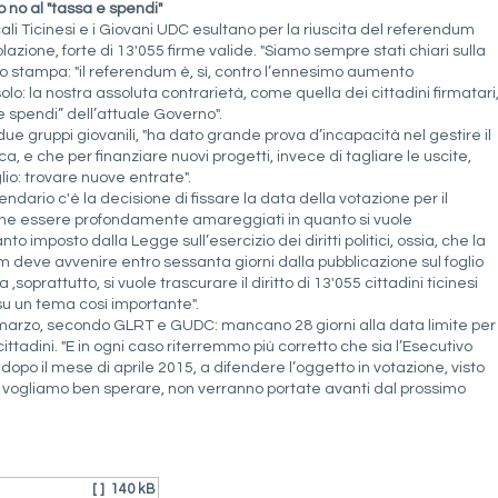
o no al "tassa e spendi"
cali Ticinesi e i Giovani UDC esultano per la riuscita del referendum
lazione, forte di 13'055 firme valide. "Siamo sempre stati chiari sulla
 stampa: "il referendum è, sì, contro l’ennesimo aumento
olo: la nostra assoluta contrarietà, come quella dei cittadini firmatari
 e spendi” dell’attuale Governo".
due gruppi giovanili, "ha dato grande prova d’incapacità nel gestire il
 e che per finanziare nuovi progetti, invece di tagliare le uscite,
lio: trovare nuove entrate".
endario c'è la decisione di fissare la data della votazione per il
he essere profondamente amareggiati in quanto si vuole
imposto dalla Legge sull’esercizio dei diritti politici, ossia, che la
 deve avvenire entro sessanta giorni dalla pubblicazione sul foglio
a ,soprattutto, si vuole trascurare il diritto di 13'055 cittadini ticinesi
 su un tema così importante".
 marzo, secondo GLRT e GUDC: mancano 28 giorni alla data limite per
ittadini. "E in ogni caso riterremmo più corretto che sia l’Esecutivo
 dopo il mese di aprile 2015, a difendere l’oggetto in votazione, visto
che, vogliamo ben sperare, non verranno portate avanti dal prossimo
[ ]
140 kB