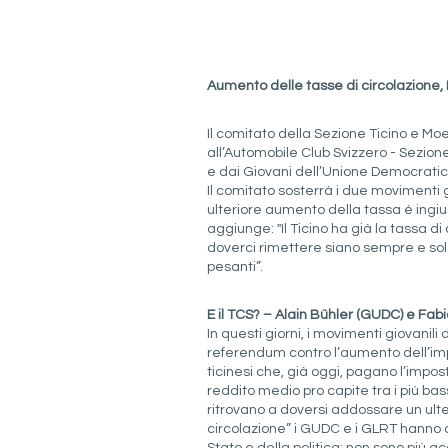
Aumento delle tasse di circolazione,
Il comitato della Sezione Ticino e M
all’Automobile Club Svizzero -
Sezione 
e dai Giovani dell’Unione Democratica
Il comitato sosterrà i due movimenti g
ulteriore aumento della tassa è ingius
aggiunge: "Il Ticino ha già la tassa di
doverci rimettere siano sempre e solo g
pesanti”.
E il TCS? – Alain Bühler (GUDC) e Fab
In questi giorni, i movimenti giovanili
referendum contro l’aumento dell’impo
ticinesi che, già oggi, pagano l’impo
reddito medio pro capite tra i più bass
ritrovano a doversi addossare un ulte
circolazione” i GUDC e i GLRT hanno d