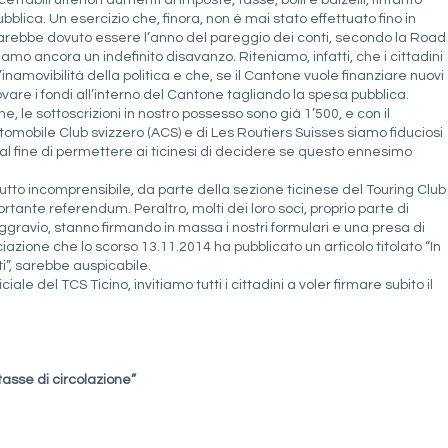
ettabili ulteriori aumenti di imposte, tasse, bolli e balzelli, fintanto
bblica. Un esercizio che, finora, non è mai stato effettuato fino in
5 sarebbe dovuto essere l’anno del pareggio dei conti, secondo la Road
amo ancora un indefinito disavanzo. Riteniamo, infatti, che i cittadini
inamovibilità della politica e che, se il Cantone vuole finanziare nuovi
rovare i fondi all’interno del Cantone tagliando la spesa pubblica.
e, le sottoscrizioni in nostro possesso sono già 1’500, e con il
utomobile Club svizzero (ACS) e di Les Routiers Suisses siamo fiduciosi
al fine di permettere ai ticinesi di decidere se questo ennesimo
 tutto incomprensibile, da parte della sezione ticinese del Touring Club
rtante referendum. Peraltro, molti dei loro soci, proprio parte di
aggravio, stanno firmando in massa i nostri formulari e una presa di
ciazione che lo scorso 13.11.2014 ha pubblicato un articolo titolato “In
i”, sarebbe auspicabile.
iale del TCS Ticino, invitiamo tutti i cittadini a voler firmare subito il
tasse di circolazione”